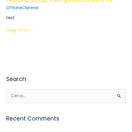
OfficineClarensi
test
Leggi tutto »
Search
C
e
r
Recent Comments
c
a